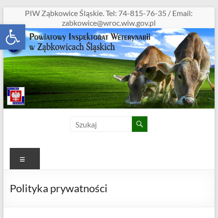
Skip
PIW Ząbkowice Śląskie. Tel: 74-815-76-35 / Email:
to
zabkowice@wroc.wiw.gov.pl
Otwórz pasek narzędzi
content
PIW
Ząbkowice
Śl.ąskie
Menu
Polityka prywatności