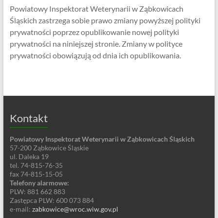
Powiatowy Inspektorat Weterynarii w Ząbkowicach
Śląskich zastrzega sobie prawo zmiany powyższej polityki
prywatności poprzez opublikowanie nowej polityki
prywatności na niniejszej stronie. Zmiany w polityce
prywatności obowiązują od dnia ich opublikowania.
Kontakt
Powiatowy Inspektorat Weterynarii w Ząbkowicach Śląskich
57-200 Ząbkowice Śląskie
ul. Daleka 19
tel. 74-815-76-35
fax 74-815-15-05
Telefony alarmowe:
PLW: 881 662 883
Zastępca PLW: 600 073 884
e-mail:
zabkowice@wroc.wiw.gov.pl