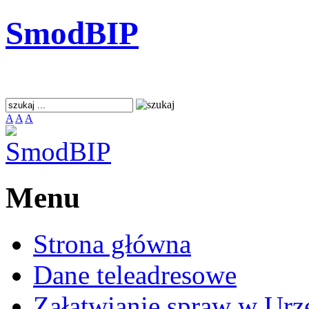
SmodBIP
A
A
A
Menu
Strona główna
Dane teleadresowe
Załatwianie spraw w Urz