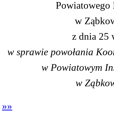
Powiatowego L
w Ząbkow
z dnia 25 
w sprawie powołania Koor
w Powiatowym Ins
w Ząbkow
»»